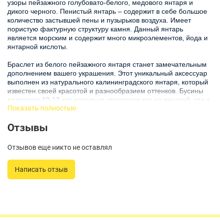
узоры пейзажного голубовато-белого, медового янтаря и
дикого черного. Пенистый янтарь – содержит в себе большое
количество застывшей пены и пузырьков воздуха. Имеет
пористую фактурную структуру камня. Данный янтарь
является морским и содержит много микроэлементов, йода и
янтарной кислоты.
Браслет из белого пейзажного янтаря станет замечательным
дополнением вашего украшения. Этот уникальный аксессуар
выполнен из натурального калининградского янтаря, который
известен своей красотой и разнообразием оттенков. Бусины
размером 10-12 мм идеально смотрятся как на женской, так и
Показать полностью
на мужской руке, что делает этот браслет всеобъемлющим и
универсальным.
Отзывы
Янтарь - это не только стильный аксессуар, но и натуральный
камень с богатой историей и удивительными свойствами.
Отзывов еще никто не оставлял
Браслет обладает легким, теплым блеском, который
привлекает взгляды и выделяет своего обладателя. Благодаря
Написать отзыв
своей мягкой текстуре и естественным формам, этот
янтарный браслет выглядит очень привлекательно.
Удобная резинка позволяет легко надевать и снимать
украшение, при этом оно прочно сидит на руке. Это делает
браслет подходящим для повседневной носки и для особых