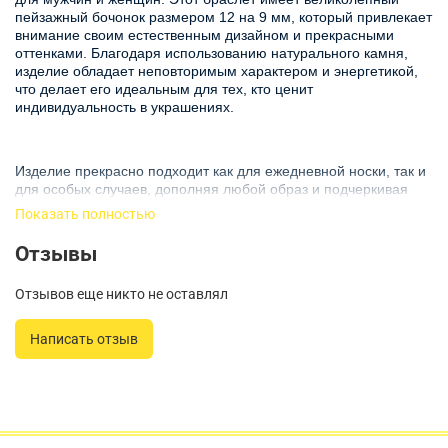
пейзажный бочонок размером 12 на 9 мм, который привлекает
внимание своим естественным дизайном и прекрасными
оттенками. Благодаря использованию натурального камня,
изделие обладает неповторимым характером и энергетикой,
что делает его идеальным для тех, кто ценит
индивидуальность в украшениях.
Изделие прекрасно подходит как для ежедневной носки, так и
для особых случаев, дополняя любой образ и подчеркивая
ваш стиль. Браслет из янтаря смотрится нежно и элегантно,
Показать полностью
что позволяет использовать его как женский аксессуар, так и
как стильный браслет для мужчин. Его универсальный дизайн
Отзывы
делает его отличным вариантом для подарка близкому
человеку или для самовыражения.
Отзывов еще никто не оставлял
Написать отзыв
Подобные украшения популярны среди тех, кто интересуется
бижутерией из натуральных камней. Это не просто браслет, а
символ связи с природой и место, где сочетаются
эстетическое восприятие и польза для здоровья. Янтарь
известен своими целебными свойствами, что делает его
идеальным для создания уникального браслета, который