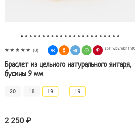
арт.
wb2mbh1ht0
(0)
Браслет из цельного натурального янтаря,
бусины 9 мм
20
18
19
19
2 250 ₽