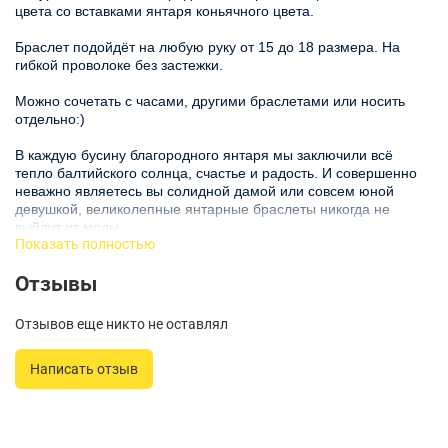
цвета со вставками янтаря коньячного цвета.
Браслет подойдёт на любую руку от 15 до 18 размера. На
гибкой проволоке без застежки.
Можно сочетать с часами, другими браслетами или носить
отдельно:)
В каждую бусину благородного янтаря мы заключили всё
тепло балтийского солнца, счастье и радость. И совершенно
неважно являетесь вы солидной дамой или совсем юной
девушкой, великолепные янтарные браслеты никогда не
выйдут из моды.
Показать полностью
Янтарь – это камень на века и пусть теплый солнечный свет
Отзывы
озаряет вашу жизнь.
НАШИ ПРЕИМУЩЕСТВА:
Отзывов еще никто не оставлял
- Все украшения авторской ручной работы
Написать отзыв
- Натуральный балтийский янтарь из Янтарного комбината
- Гарантия низкой цены