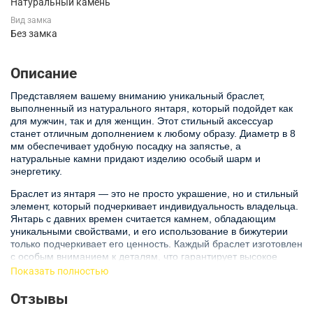
Натуральный камень
Вид замка
Без замка
Описание
Представляем вашему вниманию уникальный браслет,
выполненный из натурального янтаря, который подойдет как
для мужчин, так и для женщин. Этот стильный аксессуар
станет отличным дополнением к любому образу. Диаметр в 8
мм обеспечивает удобную посадку на запястье, а
натуральные камни придают изделию особый шарм и
энергетику.
Браслет из янтаря — это не просто украшение, но и стильный
элемент, который подчеркивает индивидуальность владельца.
Янтарь с давних времен считается камнем, обладающим
уникальными свойствами, и его использование в бижутерии
только подчеркивает его ценность. Каждый браслет изготовлен
с особым вниманием к деталям, что гарантирует высокое
качество и долговечность изделия.
Показать полностью
Если вы ищете мужской браслет из натуральных камней,
Отзывы
который будет выделяться на фоне других аксессуаров, этот