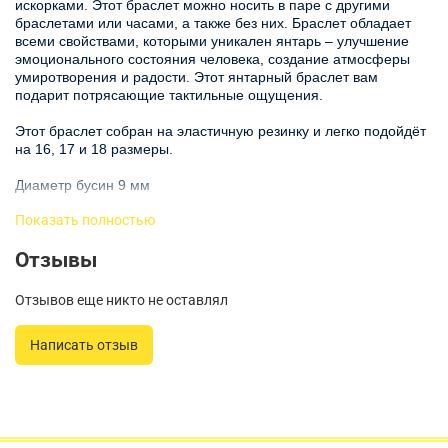
искорками. Этот браслет можно носить в паре с другими
браслетами или часами, а также без них. Браслет обладает
всеми свойствами, которыми уникален янтарь – улучшение
эмоционального состояния человека, создание атмосферы
умиротворения и радости. Этот янтарный браслет вам
подарит потрясающие тактильные ощущения.
Этот браслет собран на эластичную резинку и легко подойдёт
на 16, 17 и 18 размеры.
Диаметр бусин 9 мм
Показать полностью
НАШИ ПРЕИМУЩЕСТВА:
Отзывы
- Все украшения авторской ручной работы
- Натуральный балтийский янтарь из Янтарного комбината
Отзывов еще никто не оставлял
- Гарантия низкой цены
Написать отзыв
- Гарантия возврата или обмена
Рекомендации по уходу:
- Перед тем как надеть украшение, дайте высохнуть духам,