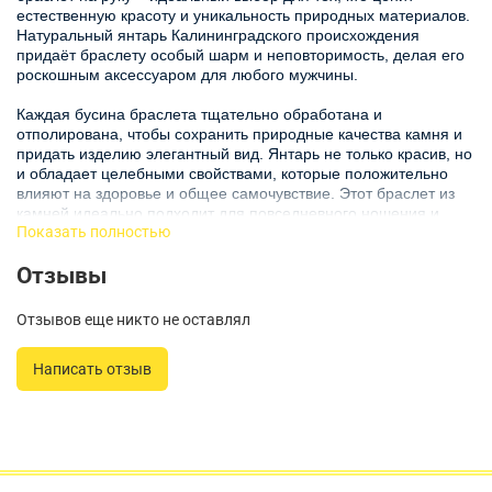
естественную красоту и уникальность природных материалов.
Натуральный янтарь Калининградского происхождения
придаёт браслету особый шарм и неповторимость, делая его
роскошным аксессуаром для любого мужчины.
Каждая бусина браслета тщательно обработана и
отполирована, чтобы сохранить природные качества камня и
придать изделию элегантный вид. Янтарь не только красив, но
и обладает целебными свойствами, которые положительно
влияют на здоровье и общее самочувствие. Этот браслет из
камней идеально подходит для повседневного ношения и
Показать полностью
станет отличным дополнением к любому стилю – от
классического до кэжуал.
Отзывы
Браслет из янтаря – это не просто украшение, а знак статуса и
утончённого вкуса. Благодаря использованию натуральных
Отзывов еще никто не оставлял
материалов каждый браслет уникален и неповторим.
Браслеты из камней – это не только красиво, но и стильно.
Написать отзыв
Браслеты из натуральных камней подойдут для самых
различных ситуаций – будь то деловая встреча, вечерний
выход или повседневная жизнь.
Изделие от бренда Балтийский ювелир отличается высоким
качеством материалов и тщательной проработкой деталей.
Это идеальный подарок для мужчин, ценящих эстетику и