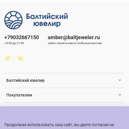
природное происхождение аксессуаров. Браслет мужской из
натуральных камней станет достойным дополнением вашей
коллекции украшений и привнесёт в вашу жизнь чувство
гармонии и элегантности.
Особенности браслета:
+79032667150
amber@baltjeweler.ru
- Материал: натуральный янтарь из Калининграда
с 9:00 до 21:00
смело пишите нам по любым вопросам
- Диаметр бусин: 10 мм
- Подходит для повседневного ношения и особых случаев
- Уникальный дизайн и лечебные свойства янтаря
Балтийский ювелир
- Высокое качество от бренда Балтийский ювелир
Не упустите возможность приобрести браслеты на руку,
Покупателям
которые подчеркнут вашу индивидуальность и стиль.
Натуральные камни в сочетании с современными
технологиями обработки создают идеальное украшение,
Документы и юридическая информация
которое станет вашим верным спутником на протяжении
многих лет.
Продолжая использовать наш сайт, вы даете согласие на