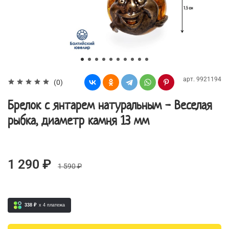
арт.
9921194
(0)
Брелок с янтарем натуральным - Веселая
рыбка, диаметр камня 13 мм
1 290 ₽
1 590 ₽
338 ₽
x 4
платежа