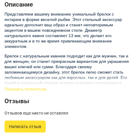
Описание
Представляем вашему вниманию уникальный брелок с
янтарем в форме веселой рыбки. Этот стильный аксессуар
идеально дополнит ваш образ и станет неповторимым
акцентом в вашем повседневном стиле. Диаметр
натурального камня составляет 13 мм, что делает его
аккуратным и в то же время привлекающим внимание
элементом.
Брелок с натуральным камнем подходит как для мужчин, так и
для женщин, он станет прекрасным вариантом для украшения
ваших ключей или сумки. Благодаря своему
запоминающемуся дизайну, этот брелок легко сможет стать
любимым аксессуаром как для взрослых, так и для детей. Его
яркий и солнечный оттенок янтаря поднимет настроение в
любой ситуации.
Показать полностью
Этот брелок отлично подойдет в качестве подарка для близких
Отзывы
людей или даже для самих себя. Он символизирует
солнечное тепло и умиротворение, что делает его не только
Отзывов еще никто не оставлял
красивым, но и значимым украшением. Мягкие линии формы
рыбки добавляют игривости и делают брелок особенно
привлекательным.
Написать отзыв