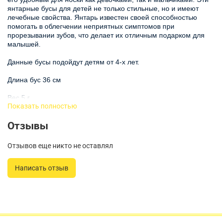
янтарные бусы для детей не только стильные, но и имеют
лечебные свойства. Янтарь известен своей способностью
помогать в облегчении неприятных симптомов при
прорезывании зубов, что делает их отличным подарком для
малышей.
Данные бусы подойдут детям от 4-х лет.
Длина бус 36 см
Вес 5 г
Показать полностью
Размер янтаря 9 на 4 мм
Отзывы
Изготовленные из натурального янтаря, эти бусы подойдут
для детей любого возраста, включая подростков. Их
Отзывов еще никто не оставлял
привлекательный вид и разнообразие оттенков делают их
универсальным аксессуаром под любой наряд. Бусы отлично
Написать отзыв
дополнят как повседневный стиль, так и праздничный образ.
Безопасность детей всегда на первом месте, и эти бусы
отвечают всем необходимым стандартам. Они легкие,
прочные и удобные в использовании, подходят для активных
игр и прогулок. Вы можете быть уверены, что ваш ребенок