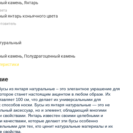
ный камень, Янтарь
вета
ный янтарь коньячного цвета
отовитель
атуральный
и
ный камень, Полудрагоценный камень
теристики
ние
усы из янтаря натуральные – это элегантное украшение для
оторое станет настоящим акцентом в любом образе. Их
тавляет 100 см, что делает их универсальными для
 способов носки. Бусы из янтаря натуральные — это не
ильный аксессуар, но и элемент, обладающий многими
 свойствами. Янтарь известен своими целебными и
 качествами, которые делают эти бусы особенно
ельными для тех, кто ценит натуральные материалы и их
е свойства.