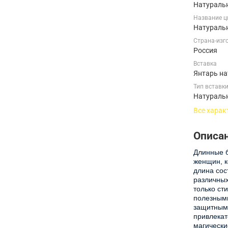
Натураль
Название ц
Натураль
Страна-изг
Россия
Вставка
Янтарь н
Тип вставк
Натураль
Все харак
Описа
Длинные б
женщин, к
длина сос
различных
только ст
полезными
защитными
привлекат
магически