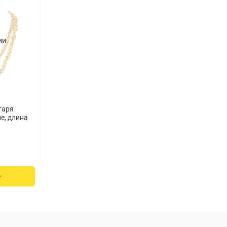
начиная о
янтаря до
Выбирая б
ии
важности 
подчеркну
немного я
Подарите 
Длинные б
настоящая
эмоции и 
таря
продукт и
е, длина
которые б
е