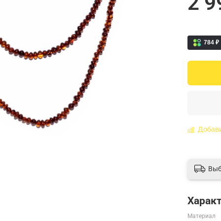
2 9
784 ₽
Добави
Выб
Харак
Материал