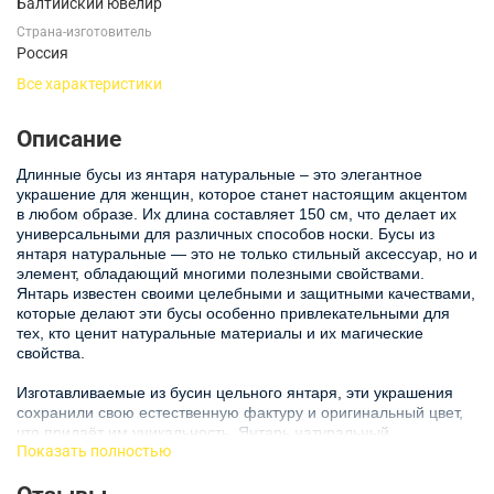
Балтийский ювелир
Страна-изготовитель
Россия
Все характеристики
Описание
Длинные бусы из янтаря натуральные – это элегантное
украшение для женщин, которое станет настоящим акцентом
в любом образе. Их длина составляет 150 см, что делает их
универсальными для различных способов носки. Бусы из
янтаря натуральные — это не только стильный аксессуар, но и
элемент, обладающий многими полезными свойствами.
Янтарь известен своими целебными и защитными качествами,
которые делают эти бусы особенно привлекательными для
тех, кто ценит натуральные материалы и их магические
свойства.
Изготавливаемые из бусин цельного янтаря, эти украшения
сохранили свою естественную фактуру и оригинальный цвет,
что придаёт им уникальность. Янтарь натуральный,
Показать полностью
используемый для данных бус, был добыт в Калининградской
области, и каждое изделие проходит строгую проверку
качества. Бусы из янтаря обладают не только прекрасным