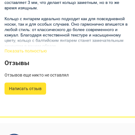
составляет 3 мм, что делает кольцо заметным, но в то же
время изящным.
Кольцо с янтарем идеально подходит как для повседневной
носки, так и для особых случаев. Оно гармонично впишется в
любой стиль: от классического до более современного и
кэжуал. Благодаря естественной текстуре и насыщенному
цвету, кольцо с балтийским янтарем станет замечательным
акцентом в вашем образе.
Показать полностью
Это женское кольцо с янтарем станет отличным подарком для
Отзывы
подруги, мамы или для себя. Красивый и уникальный дизайн
делает его универсальным, и оно подходит как для женщин,
так и для девочек. Яркое кольцо из янтаря подчеркивает
Отзывов еще никто не оставлял
индивидуальность и вкус своей обладательницы.
Написать отзыв
Кольцо с янтарем натуральным не только привлекает
внимание, но и обладает особой энергетикой, которая может
позитивно влиять на ваше настроение. Каждое украшение из
янтаря уникально по своей природе, и это кольцо также не
исключение - оно наполнено теплом и природной красотой.
Выбирая кольцо янтарь, вы выбираете не просто аксессуар, а
элемент, который подчеркивает вашу уникальность и придаёт
вашему образу завершённость. Добавьте это изысканное