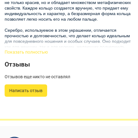
не только красив, но и обладает множеством метафизических
свойств. Каждое кольцо создается вручную, что придает ему
индивидуальность и характер, а безразмерная форма кольца
позволяет легко носить его на любом пальце.
Серебро, используемое в этом украшении, отличается
прочностью и долговечностью, что делает кольцо идеальным
для повседневного ношения и особых случаев. Оно подходит
как для женщин, так и для мужчин, желающих подчеркнуть
Показать полностью
свою индивидуальность. Благодаря универсальному стилю,
столь оригинальное кольцо можно комбинировать с
Отзывы
различными нарядами.
Зеленый янтарь, вставленный в кольцо, выделяется своим
Отзывов еще никто не оставлял
глубоким цветом и теплом. Эти украшения отлично подойдут в
качестве подарка для близких, ведь они несут в себе частичку
Написать отзыв
природы и уникальную энергетику. Идеально подойдет для
любителей оригинальных аксессуаров и ценителей
ювелирного искусства.
С таким кольцом вы будете выглядеть стильно и элегантно,
привлекая взгляды и вызывая интерес. Позвольте себе стать
обладателем этого произведения искусства и насладиться его
красотой в любой ситуации. Украшение станет отличным
дополнением к вашему стилю и поднимет настроение. Не