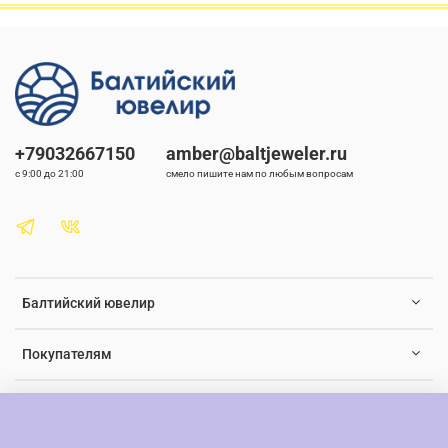
людей, передавая не только эстетическую красоту, но и
частичку душевного тепла и заботы.
Природные подвески из натуральных камней всегда в моде, и
этот кулон-подвеска не исключение. Он идеально подходит
для тех, кто ценит натуральную красоту и хочет подчеркнуть
свою индивидуальность.
Не упустите возможность пополнить свою коллекцию
+79032667150
amber@baltjeweler.ru
украшений этим изысканным кулоном-подвеской с
с 9:00 до 21:00
смело пишите нам по любым вопросам
натуральным янтарем на цепочке.
Балтийский ювелир
Покупателям
Документы и юридическая информация