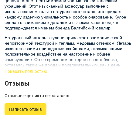
цепочке станет неотъемлемой частью вашей коллекции
украшений. Этот изысканный аксессуар выполнен с
использованием только натурального янтаря, что придает
каждому изделию уникальность и особое очарование. Кулон
сделан с вниманием к деталям и высоким качеством, что
подтверждается именем бренда Балтийский ювелир.
Натуральный янтарь в кулоне привлекает внимание своей
неповторимой текстурой и теплым, медовым оттенком. Янтарь
известен своими природными свойствами, оказывающими
положительное воздействие на настроение и общее
самочувствие. Он со временем не теряет своего блеска,
оставаясь таким же ярким и привлекательным, как в день
покупки.
Показать полностью
Цепочка, идущая в комплекте с кулоном, удобна и прочна,
Отзывы
гарантируя длительное использование. Она идеально
подчеркивает красоту и изящество кулона, создавая
Отзывов еще никто не оставлял
гармоничный образ. Этот аксессуар станет отличным
завершением как повседневного, так и вечернего наряда,
добавляя женственности и элегантности вашему стилю.
Написать отзыв
Кулон из янтаря - это не только красивое, но и символическое
украшение. Считается, что янтарь приносит своему владельцу
удачу и защищает от негативной энергии. Таким образом,
кулон с янтарем станет прекрасным подарком для близких