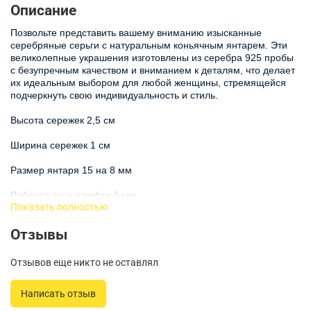
Описание
Позвольте представить вашему вниманию изысканные
серебряные серьги с натуральным коньячным янтарем. Эти
великолепные украшения изготовлены из серебра 925 пробы
с безупречным качеством и вниманием к деталям, что делает
их идеальным выбором для любой женщины, стремящейся
подчеркнуть свою индивидуальность и стиль.
Высота сережек 2,5 см
Ширина сережек 1 см
Размер янтаря 15 на 8 мм
Рабочая зона штифта 6 мм
Показать полностью
Завышение штифта 7 мм
Отзывы
Серьги из серебра с янтарем натуральным являются
символом элегантности и природной красоты. В центре
Отзывов еще никто не оставлял
композиции каждой серьги расположены тщательно
ограненные камни коньячного янтаря, которые привлекают
Написать отзыв
внимание и добавляют нотку утонченности. Главным акцентом
является натуральный янтарь, который известен своими