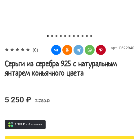
арт.
С622940
(0)
Серьги из серебра 925 с натуральным
янтарем коньячного цвета
5 250 ₽
7 750 ₽
1 378 ₽
x 4
платежа