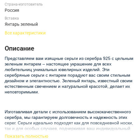
Страна-изготовитель
Россия
Вставка
Янтарь зеленый
Все характеристики
Описание
Представляем вам изящные серьги из серебра 925 с цельным
зеленым янтарем – настоящее украшение для всех
любительниц уникальных ювелирных изделий. Эти
серебряные серьги с янтарем порадуют вас своим стильным
дизайном и элегантностью. Зеленый янтарь, известный своим
естественным свечением и натуральной красотой, делает их
неповторимыми.
Изготавливая детали с использованием высококачественного
серебра, мы гарантируем долговечность и надежность этих
серег. Серьги идеально подходят как для повседневной носки,
так и для особых случаев, подчеркивая ваш индивидуальный
стиль. Их универсальный дизайн легко сочетать с различными
Показать полностью