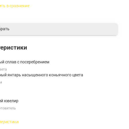
ть в сравнение
рать
теристики
й сплав с посеребрением
вета
ный янтарь насыщенного коньячного цвета
мм
ий ювелир
отовитель
теристики