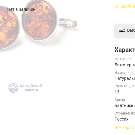
Добави
Нет в наличии
Выб
Харак
Материал
Бижутерны
Название ц
Натураль
Размеры, 
13
Бренд
Балтийск
Страна-изг
Россия
Все харак