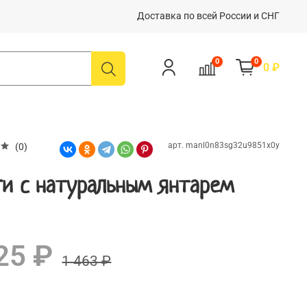
Доставка по всей России и СНГ
0
0
0 ₽
арт.
manl0n83sg32u9851x0y
(0)
ги с натуральным янтарем
25 ₽
1 463 ₽