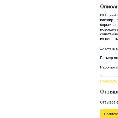
Описа
Изящные с
ювелир - 
серьги с 
повседнев
сочетание
их ценным
Диаметр к
Размер ян
Рабочая 
Завышени
Показать
Эти серьг
Отзы
использов
своими кр
тщательно
Отзывов е
добавить 
Написа
Серьги с 