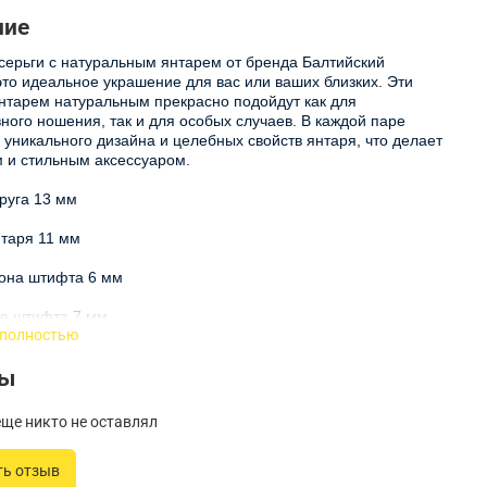
ние
ерьги с натуральным янтарем от бренда Балтийский
это идеальное украшение для вас или ваших близких. Эти
янтарем натуральным прекрасно подойдут как для
ного ношения, так и для особых случаев. В каждой паре
 уникального дизайна и целебных свойств янтаря, что делает
 и стильным аксессуаром.
руга 13 мм
таря 11 мм
зона штифта 6 мм
е штифта 7 мм
 полностью
и с натуральными камнями изготавливаются с
вы
анием высококачественного янтаря, который славится
асивыми оттенками и природным блеском. Каждый камень
 подобран, чтобы подчеркнуть вашу индивидуальность и
ще никто не оставлял
изысканности вашему образу.
ть отзыв
янтарем - это не только украшение, но и талисман. Янтарь,