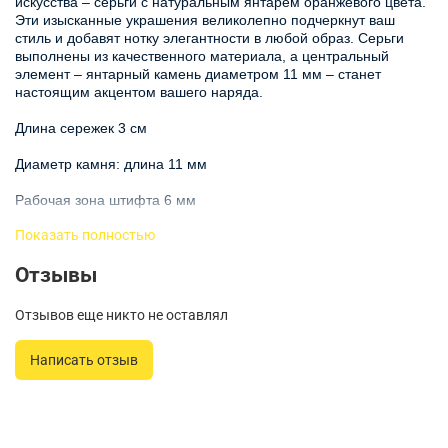
искусства – серьги с натуральным янтарем оранжевого цвета.
Эти изысканные украшения великолепно подчеркнут ваш
стиль и добавят нотку элегантности в любой образ. Серьги
выполнены из качественного материала, а центральный
элемент – янтарный камень диаметром 11 мм – станет
настоящим акцентом вашего наряда.
Длина сережек 3 см
Диаметр камня: длина 11 мм
Рабочая зона штифта 6 мм
Показать полностью
Завышение штифта 9 мм
Отзывы
Янтарь, обладающий уникальными свойствами и богатой
историей, известен своим теплым оттенком и природной
красотой. Серьги с янтарем – это не просто аксессуар, это
Отзывов еще никто не оставлял
настоящее украшение, способное поднять настроение и
привлечь восхищенные взгляды окружающих. Натуральные
Написать отзыв
камни в бижутерии всегда были символом не только красоты,
но и достоинства.
Эти серьги идеально подойдут как для повседневной носки,
так и для участия в особых мероприятиях. С их помощью