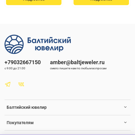
"Балтийский ювелир", что гарантирует долговечность и
надежность изделия. Серьги с натуральным камнем — это
именно то, что поможет вам выглядеть неповторимо каждый
день.
Дарите и носите с удовольствием серьги с янтарем, ведь это
украшение, которое всегда будет на пике популярности.
Откройте для себя мир природного изящества и элегантности
с нашими уникальными серьгами из янтаря.
+79032667150
amber@baltjeweler.ru
с 9:00 до 21:00
смело пишите нам по любым вопросам
Балтийский ювелир
Покупателям