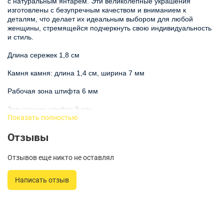
с натуральным янтарем. Эти великолепные украшения
изготовлены с безупречным качеством и вниманием к
деталям, что делает их идеальным выбором для любой
женщины, стремящейся подчеркнуть свою индивидуальность
и стиль.
Длина сережек 1,8 см
Камня камня: длина 1,4 см, ширина 7 мм
Рабочая зона штифта 6 мм
Завышение штифта 9 мм
Показать полностью
Серьги с янтарем натуральным являются символом
Отзывы
элегантности и природной красоты. В центре композиции
каждой серьги расположены тщательно ограненные камни
зелёного янтаря, которые привлекают внимание и добавляют
Отзывов еще никто не оставлял
нотку утонченности. Главным акцентом является натуральный
янтарь, который известен своими лечебными свойствами и
Написать отзыв
уникальной структурой.
Эти серьги подходят для различных случаев: от деловых
встреч до торжественных мероприятий. Янтарь натуральный
серьги — это универсальный аксессуар, который легко