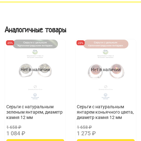
гардеробу и наслаждайтесь комплиментами окружающих.
Добавьте в свою коллекцию бижутерии серьги с янтарем
натуральным и подчеркните свою индивидуальность. Эти
серьги станут отличным подарком для близких или приятным
приобретением для себя.
Аналогичные товары
-35%
-23%
Нет в наличии
Нет в наличии
Серьги с натуральным
Серьги с натуральным
зеленым янтарем, диаметр
янтарем коньячного цвета,
камня 12 мм
диаметр камня 12 мм
1 658 ₽
1 658 ₽
1 084 ₽
1 275 ₽