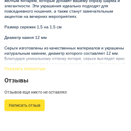
желтым янтарем, которые добавят вашему образу шарма и
элегантности. Эти украшения идеально подходят для
повседневного ношения, а также станут замечательным
акцентом на вечерних мероприятиях.
Размер сережек 1,5 на 1,5 см
Диаметр камня 12 мм
Серьги изготовлены из качественных материалов и украшены
натуральным камнем, диаметр которого составляет 12 мм.
Благодаря уникальному оттенку янтаря, серьги выглядят ярко
и эффектно, придавая изюминку вашему стилю. Натуральный
Показать полностью
янтарь прекрасно сочетается с различными нарядами, от
повседневной одежды до вечерних платьев, что делает их
Отзывы
универсальным аксессуаром.
Данная модель будет отличным выбором для любителей
Отзывов еще никто не оставлял
бижутерии с натуральными камнями. Серьги являются не
только украшением, но и символом природной красоты и
Написать отзыв
гармонии. Сертификаты подлинности гарантируют, что вы
приобретаете настоящие серьги с янтарем, что делает эту
покупку особенно ценной.
Вдохновитесь этим прекрасным дополнением к вашему