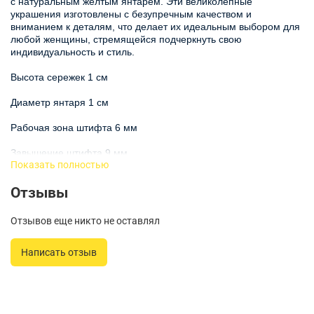
с натуральным желтым янтарем. Эти великолепные
украшения изготовлены с безупречным качеством и
вниманием к деталям, что делает их идеальным выбором для
любой женщины, стремящейся подчеркнуть свою
индивидуальность и стиль.
Высота сережек 1 см
Диаметр янтаря 1 см
Рабочая зона штифта 6 мм
Завышение штифта 9 мм
Показать полностью
Серьги с янтарем натуральным являются символом
Отзывы
элегантности и природной красоты. В центре композиции
каждой серьги расположены тщательно ограненные камни
желтого янтаря, которые привлекают внимание и добавляют
Отзывов еще никто не оставлял
нотку утонченности. Главным акцентом является натуральный
янтарь, который известен своими лечебными свойствами и
Написать отзыв
уникальной структурой.
Эти серьги подходят для различных случаев: от деловых
встреч до торжественных мероприятий. Янтарь натуральный
серьги — это универсальный аксессуар, который легко