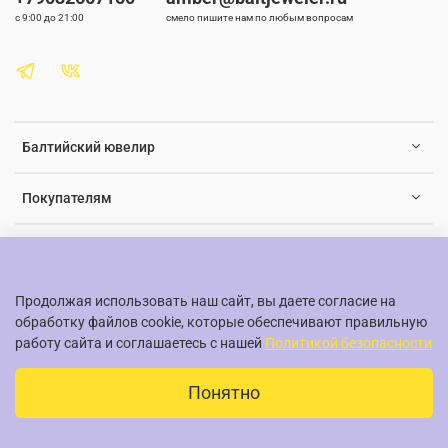
себе частичку природы и уникальную энергетику. Идеально
с 9:00 до 21:00
смело пишите нам по любым вопросам
подойдет для любителей оригинальных аксессуаров и
ценителей ювелирного искусства.
С таким кольцом вы будете выглядеть стильно и элегантно,
привлекая взгляды и вызывая интерес. Позвольте себе стать
обладателем этого произведения искусства и насладиться его
красотой в любой ситуации. Украшение станет отличным
Балтийский ювелир
дополнением к вашему стилю и поднимет настроение. Не
упустите шанс добавить в свою коллекцию это удивительное
кольцо с янтарем.
Покупателям
Документы и юридическая информация
Продолжая использовать наш сайт, вы даете согласие на
обработку файлов cookie, которые обеспечивают правильную
работу сайта и соглашаетесь с нашей
Политикой безопасности
© Балтийский ювелир, 2015-2026
Понятно
ИНН/ОГРНИП 507306056/3241002199108