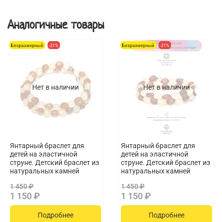
- Перед тем как надеть украшение, дайте высохнуть духам,
Аналогичные товары
дезодоранту, лаку для волос и другим косметическим
средствам.
Безразмерный
-21%
Безразмерный
-21%
- Снимайте украшения перед принятием ванны, посещением
бассейна, пляжа, занятий спортом и, конечно же, перед сном.
- Оберегайте Ваше украшение от ударов, падений,
воздействия влаги, пота и любых видов химических средств.
Нет в наличии
Нет в наличии
- Хранить желательно в отдельных коробочках и шкатулках, в
темном сухом месте, не подвергая яркому свету.
Янтарный браслет для
Янтарный браслет для
детей на эластичной
детей на эластичной
струне. Детский браслет из
струне. Детский браслет из
натуральных камней
натуральных камней
1 450 ₽
1 450 ₽
1 150 ₽
1 150 ₽
Подробнее
Подробнее