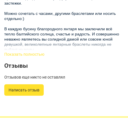
застежки.
Можно сочетать с часами, другими браслетами или носить
отдельно:)
В каждую бусину благородного янтаря мы заключили всё
тепло балтийского солнца, счастье и радость. И совершенно
неважно являетесь вы солидной дамой или совсем юной
девушкой, великолепные янтарные браслеты никогда не
выйдут из моды.
Показать полностью
Янтарь – это камень на века и пусть теплый солнечный свет
Отзывы
озаряет вашу жизнь.
НАШИ ПРЕИМУЩЕСТВА:
Отзывов еще никто не оставлял
- Все украшения авторской ручной работы
Написать отзыв
- Натуральный балтийский янтарь из Янтарного комбината
- Гарантия низкой цены
- Гарантия возврата или обмена
Рекомендации по уходу: